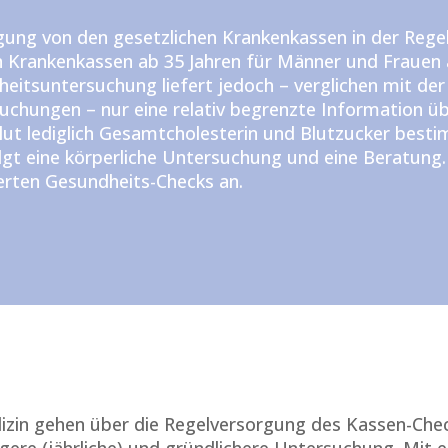
ung von den gesetzlichen Krankenkassen in der Regel 
 Krankenkassen ab 35 Jahren für Männer und Frauen a
eitsuntersuchung liefert jedoch – verglichen mit d
chungen – nur eine relativ begrenzte Information üb
ut lediglich Gesamtcholesterin und Blutzucker besti
olgt eine körperliche Untersuchung und eine Beratung
terten Gesundheits-Checks an.
zin gehen über die Regelversorgung des Kassen-Checks
figere (jährliche) und gründlichere Untersuchung. Mit 