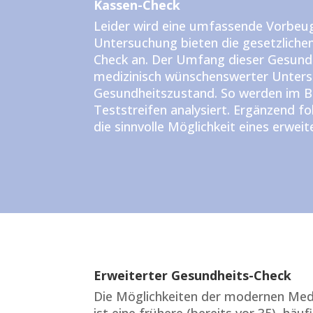
Kassen-Check
Leider wird eine umfassende Vorbeug
Untersuchung bieten die gesetzlichen
Check an. Der Umfang dieser Gesundh
medizinisch wünschenswerter Untersu
Gesundheitszustand. So werden im Bl
Teststreifen analysiert. Ergänzend f
die sinnvolle Möglichkeit eines erwei
Erweiterter Gesundheits-Check
Die Möglichkeiten der modernen Medi
ist eine frühere (bereits vor 35), häu