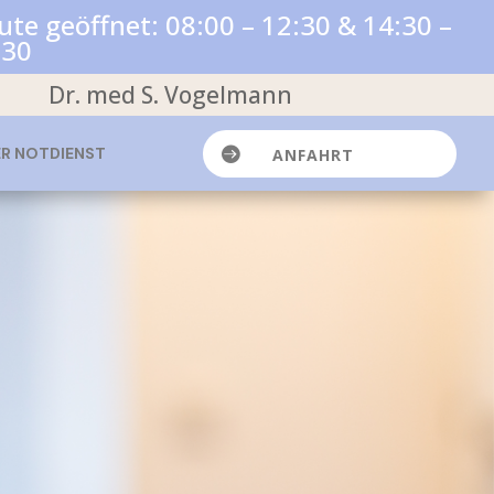
te geöffnet: 08:00 – 12:30 & 14:30 –
:30
Dr. med S.
Vogelmann

ER NOTDIENST
ANFAHRT